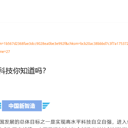
1b567d2368fae3dcc9028ea0be3e992f&chksm=bcb20ac38bbbd7c3f7a175372
ene=27