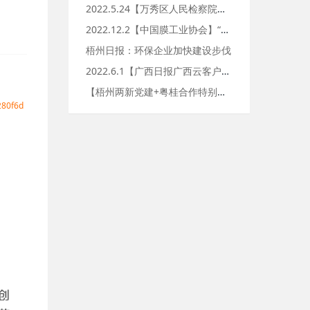
2022.5.24【万秀区人民检察院】检企共建聚合力 法治护
2022.12.2【中国膜工业协会】“平板陶瓷膜产业示范基地
梧州日报：环保企业加快建设步伐
2022.6.1【广西日报广西云客户端】粽叶飘香，“粽”享欢
【梧州两新党建+粤桂合作特别试验区】紧随总书记的脚步 学党史
80f6d