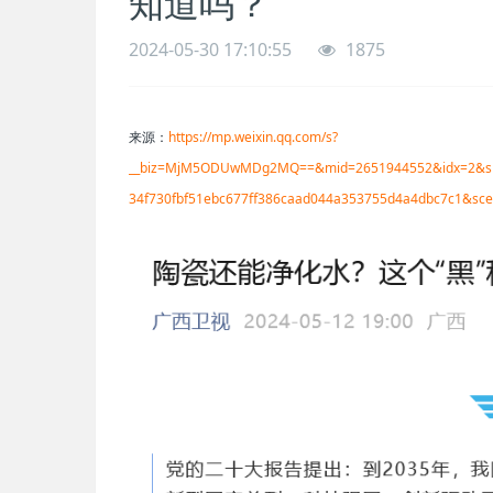
知道吗？
2024-05-30 17:10:55
1875
来源：
https://mp.weixin.qq.com/s?
__biz=MjM5ODUwMDg2MQ==&mid=2651944552&idx=2&sn=
34f730fbf51ebc677ff386caad044a353755d4a4dbc7c1&sc