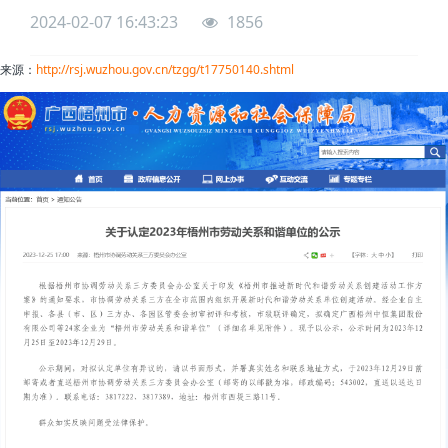
2024-02-07 16:43:23
1856
来源：
http://rsj.wuzhou.gov.cn/tzgg/t17750140.shtml