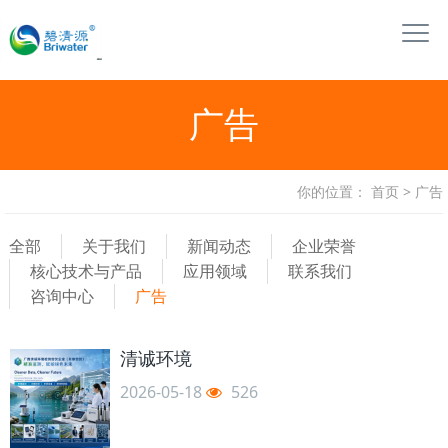
广告
你的位置：
首页
>
广告
全部
关于我们
新闻动态
企业荣誉
核心技术与产品
应用领域
联系我们
咨询中心
广告
清诚环境
2026-05-18
526