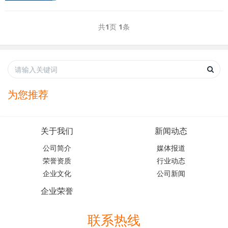
共
1
页
1
条
为您推荐
关于我们
新闻动态
公司简介
媒体报道
荣誉资质
行业动态
企业文化
公司新闻
企业荣誉
联系热线