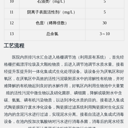
10
石油类
/
（
mg/L
）
5
11
阴离子表面活性剂
/
（
mg/L
）
5
12
色度
/
（稀释倍数）
30
13
总余氯
3
～
10
工艺流程
医院内所排污水汇合进入格栅调节池（利用原有系统），首先经
格栅拦截漂浮垃圾及大颗粒物质，后进入调节池调节水质水量。接着
经提升泵提升到一体化集成式生化处理设备。该设备分为厌氧区和好
氧区，在厌氧区中高效的活性污泥吸附原水中的溶解性有机物，并对
难降解的有机物起到良好的水解作用，好氧区内利用生物池中大量繁
殖的活性污泥中微生物以及硝化菌群、磷细菌，降解或吸附水中含
碳、氨氮、磷有机污染物质，以达到净化水质的目的。接着进入集成
式陶瓷膜医疗废水净化设备，陶瓷膜过滤系统利用陶瓷膜对生化反应
池内的含泥污水进行过滤，实现泥水分离。接着自流进入集成式消毒
设备，在池内投加次氯酸钠对污水进行消毒杀菌，消毒后的尾水经泵