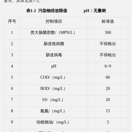
要求。具体见表1-2。
表1-2 污染物排放限值 pH：无量纲
序号
控制项目
标准值
1
类大肠菌群数
/
（
MPN/L
）
500
2
肠道致病菌
不得检出
3
肠道病毒
不得检出
4
pH
6~9
5
COD/
（
mg/L
）
60
6
BOD/
（
mg/L
）
20
7
SS/
（
mg/L
）
20
8
氨氮
/
（
mg/L
）
15
9
动植物油
/
（
mg/L
）
5