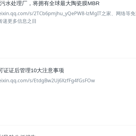
建污水处理厂，将拥有全球最大陶瓷膜MBR
eixin.qq.com/s/2TCb6pmjhu_yQePW8-lzMgIT之家、网络
传递更多信息之目
排污许可证证后管理10大注意事项
ixin.qq.com/s/EtdgBw2Uj6XzfFg4fGsFOw