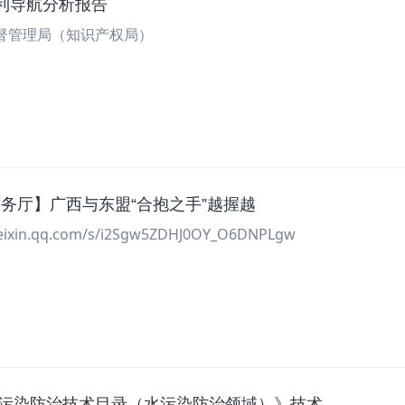
利导航分析报告
督管理局（知识产权局）
广西商务厅】广西与东盟“合抱之手”越握越
ixin.qq.com/s/i2Sgw5ZDHJ0OY_O6DNPLgw
先进污染防治技术目录（水污染防治领域）》技术