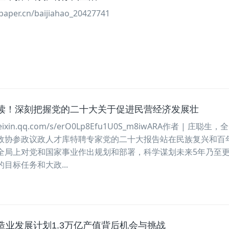
aper.cn/baijiahao_20427741
读！深刻把握党的二十大关于促进民营经济发展壮
eixin.qq.com/s/erO0Lp8Efu1U0S_m8iwARA作者 | 庄聪生
政协参政议政人才库特聘专家党的二十大报告站在民族复兴和百
全局上对党和国家事业作出规划和部署，科学谋划未来5年乃至
目标任务和大政...
造业发展计划1.3万亿产值背后机会与挑战