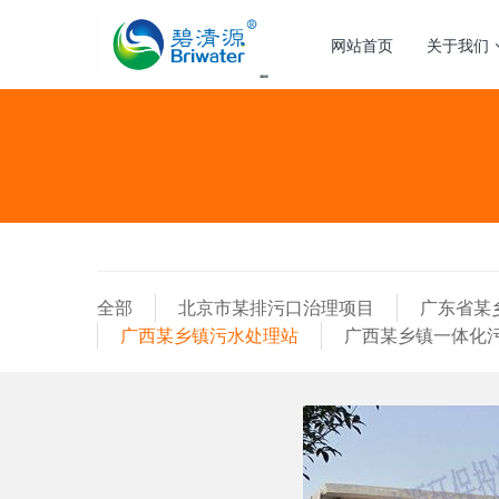
网站首页
关于我们
全部
北京市某排污口治理项目
广东省某
广西某乡镇污水处理站
广西某乡镇一体化