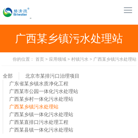
广西某乡镇污水处理站
你的位置：
首页
>
应用领域
>
村镇污水
>
广西某乡镇污水处理站
全部
北京市某排污口治理项目
广东省某乡镇水质净化工程
广西某市公园一体化污水处理站
广西某乡村一体化污水处理站
广西某乡镇污水处理站
广西某乡镇一体化污水处理站
广西某直排口污水处理工程
广西某县镇一体化污水处理站