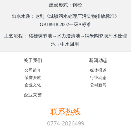
建设形式：钢砼
出水水质：达到《城镇污水处理厂污染物排放标准》
GB18918-2002一级A标准
工艺流程： 格栅调节池→水力澄清池→纳米陶瓷膜污水处理
池→中水回用
关于我们
新闻动态
公司简介
媒体报道
荣誉资质
行业动态
企业文化
公司新闻
企业荣誉
联系热线
0774-2026499