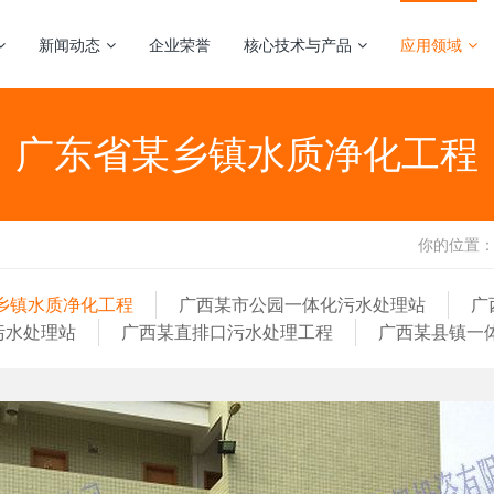
新闻动态
企业荣誉
核心技术与产品
应用领域
广东省某乡镇水质净化工程
你的位置
乡镇水质净化工程
广西某市公园一体化污水处理站
广
污水处理站
广西某直排口污水处理工程
广西某县镇一