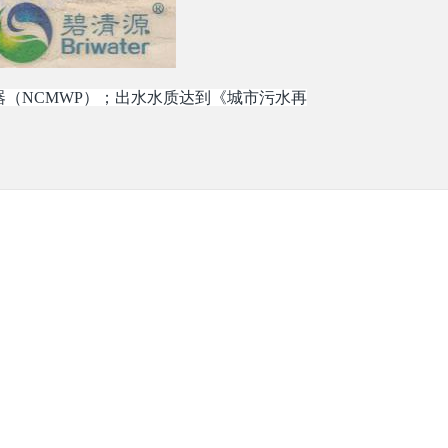
器（NCMWP）；出水水质达到《城市污水再