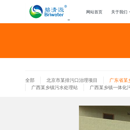
网站首页
关于我们
全部
北京市某排污口治理项目
广东省某
广西某乡镇污水处理站
广西某乡镇一体化