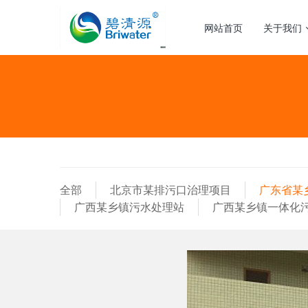
网站首页
关于我们
全部
北京市某排污口治理项目
广东省某
广西某乡镇污水处理站
广西某乡镇一体化