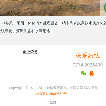
000吨/天，采用一体化污水处理设备：纳米陶瓷膜高效水质净化
可用于景观绿化、河流生态补水等用途。
企业荣誉
联系热线
0774-2026499
Copyright © 2017-2019 碧清源环保投资有限公司 版权所有
桂ICP备15009830号-1
繁體