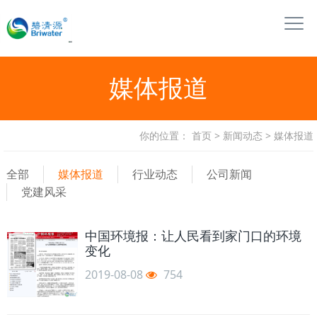
媒体报道
你的位置：
首页
>
新闻动态
>
媒体报道
全部
媒体报道
行业动态
公司新闻
党建风采
中国环境报：让人民看到家门口的环境
变化
2019-08-08
754